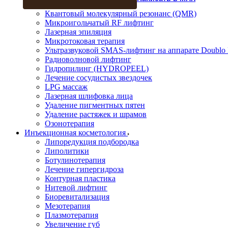
Прессотерапия
Квантовый молекулярный резонанс (QMR)
Микроигольчатый RF лифтинг
Лазерная эпиляция
Микротоковая терапия
Ультразвуковой SMAS-лифтинг на аппарате Doublo
Радиоволновой лифтинг
Гидропилинг (HYDROPEEL)
Лечение сосудистых звездочек
LPG массаж
Лазерная шлифовка лица
Удаление пигментных пятен
Удаление растяжек и шрамов
Озонотерапия
Инъекционная косметология
Липоредукция подбородка
Липолитики
Ботулинотерапия
Лечение гипергидроза
Контурная пластика
Нитевой лифтинг
Биоревитализация
Мезотерапия
Плазмотерапия
Увеличение губ