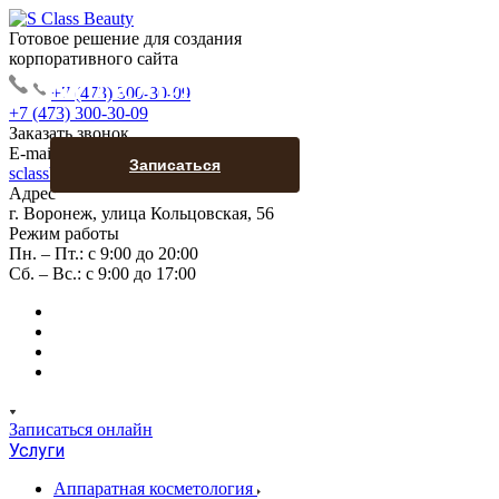
Готовое решение для создания
корпоративного сайта
ЛИПОЛИТИКИ
+7 (473) 300-30-09
+7 (473) 300-30-09
Заказать звонок
E-mail
Записаться
sclassbeayty@yandex.ru
Адрес
г. Воронеж, улица Кольцовская, 56
Режим работы
Пн. – Пт.: с 9:00 до 20:00
Сб. – Вс.: с 9:00 до 17:00
Записаться онлайн
Услуги
Аппаратная косметология