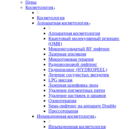
Цены
Косметология
Косметология
Аппаратная косметология
Аппаратная косметология
Квантовый молекулярный резонанс
(QMR)
Микроигольчатый RF лифтинг
Лазерная эпиляция
Микротоковая терапия
Радиоволновой лифтинг
Гидропилинг (HYDROPEEL)
Лечение сосудистых звездочек
LPG массаж
Лазерная шлифовка лица
Удаление пигментных пятен
Удаление растяжек и шрамов
Озонотерапия
Smas-лифтинг на аппарате Doublo
Прессотерапия
Инъекционная косметология
Инъекционная косметология