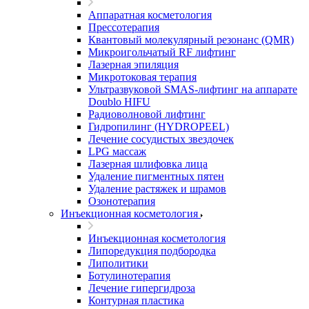
Аппаратная косметология
Прессотерапия
Квантовый молекулярный резонанс (QMR)
Микроигольчатый RF лифтинг
Лазерная эпиляция
Микротоковая терапия
Ультразвуковой SMAS-лифтинг на аппарате
Doublo HIFU
Радиоволновой лифтинг
Гидропилинг (HYDROPEEL)
Лечение сосудистых звездочек
LPG массаж
Лазерная шлифовка лица
Удаление пигментных пятен
Удаление растяжек и шрамов
Озонотерапия
Инъекционная косметология
Инъекционная косметология
Липоредукция подбородка
Липолитики
Ботулинотерапия
Лечение гипергидроза
Контурная пластика