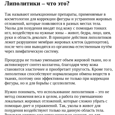
Липолитики – что это?
Так называют инъекционные препараты, применяемые в
косметологии для коррекции фигуры и устранения жировых
отложений, которые появляются в разных местах тела.
Уколы для похудения вводят под кожу с помощью тонких
игл, воздействуя на нужные зоны – живот, бедра, лицо, шея,
руки и область декольте. В принципе действия липолитиков
лежит разрушение мембран жировых клеток (адипоцитов),
после чего они выводятся из организма естественным путём
через лимфатическую систему.
Процедура не только уменьшает объем жировой ткани, но и
активизирует синтез коллагена, благодаря чему кожа
становится эластичнее и приобретает упругость. Кроме того,
липолитики способствуют нормализации обмена веществ в
тканях, поэтому они эффективны не только при коррекции
фигуры, но и для борьбы с целлюлитом.
Нужно понимать, что использование липолитиков – это не
метод снижения веса в целом, а работа по уменьшению
локальных жировых отложений, которые сложно убрать с
помощью диет и упражнений. Так, уколы в живот для
похудения воздействуют только на данную область тела.
Результат заметен уже через несколько сеансов, но для