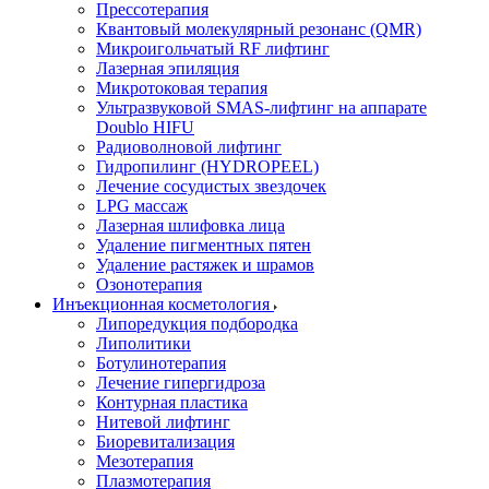
Прессотерапия
Квантовый молекулярный резонанс (QMR)
Микроигольчатый RF лифтинг
Лазерная эпиляция
Микротоковая терапия
Ультразвуковой SMAS-лифтинг на аппарате
Doublo HIFU
Радиоволновой лифтинг
Гидропилинг (HYDROPEEL)
Лечение сосудистых звездочек
LPG массаж
Лазерная шлифовка лица
Удаление пигментных пятен
Удаление растяжек и шрамов
Озонотерапия
Инъекционная косметология
Липоредукция подбородка
Липолитики
Ботулинотерапия
Лечение гипергидроза
Контурная пластика
Нитевой лифтинг
Биоревитализация
Мезотерапия
Плазмотерапия